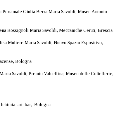
ia Personale Giulia Berra Maria Savoldi, Museo Antonio
18p.m.
00a.m.”
ena Rossignoli Maria Savoldi, Meccaniche Ceruti, Brescia.
isa Muliere Maria Savoldi, Nuovo Spazio Espositivo,
cenze, Bologna
aria Savoldi, Premio Valcellina, Museo delle Coltellerie,
lchimia art bar, Bologna