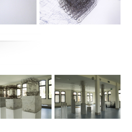
_cm50x40x40
50′_2014_ferro