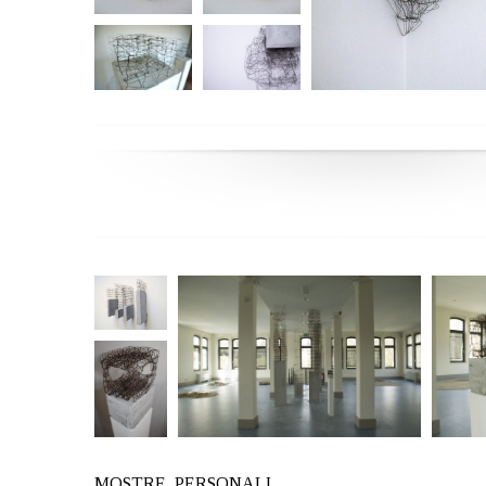
Senza
Senza
titolo_2013_ferro
titolo_2013_ferro
e gesso
e paraffina
0h36’00”_2012_ferro
0h00’00”
senza titolo_2013
“06a.m.
MOSTRE PERSONALI